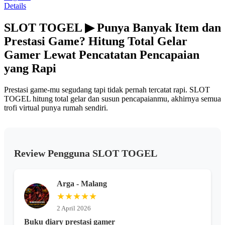
Read
Details
98
Reviews.
SLOT TOGEL ▶ Punya Banyak Item dan
Tautan
halaman
Prestasi Game? Hitung Total Gelar
yang
sama.
Gamer Lewat Pencatatan Pencapaian
yang Rapi
Prestasi game-mu segudang tapi tidak pernah tercatat rapi. SLOT
TOGEL hitung total gelar dan susun pencapaianmu, akhirnya semua
trofi virtual punya rumah sendiri.
Review Pengguna SLOT TOGEL
Arga - Malang
★★★★★
2 April 2026
Buku diary prestasi gamer