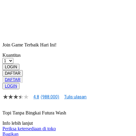
Pengembalian:
Gratis dan Mudah untuk item tertentu dalam waktu
7 hari setelah pembelian. Klik
disini
untuk info lebih lanjut.
DAFTAR SLOT TOGEL
Join Game Terbaik Hari Ini!
Kuantitas
LOGIN
DAFTAR
DAFTAR
LOGIN
4.8
(988.000)
Tulis ulasan
4.2
dari
5
Topi Tanpa Bingkai Futura Wash
bintang,
nilai
Info lebih lanjut
rating
rata-
Periksa ketersediaan di toko
rata.
Bagikan